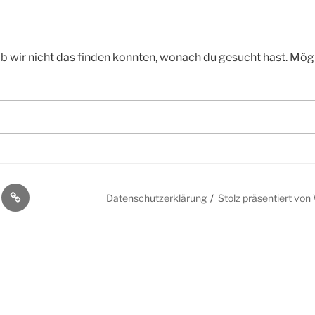
 ob wir nicht das finden konnten, wonach du gesucht hast. Mögl
rklärung
Impressum
Datenschutzerklärung
Stolz präsentiert vo
ies
kte