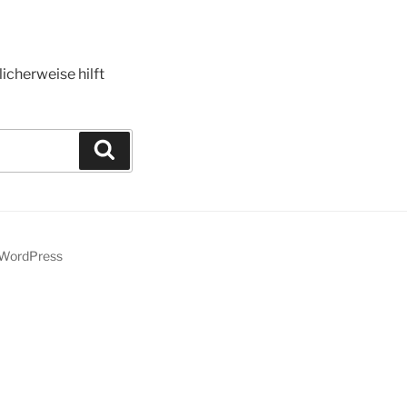
icherweise hilft
Suchen
n WordPress